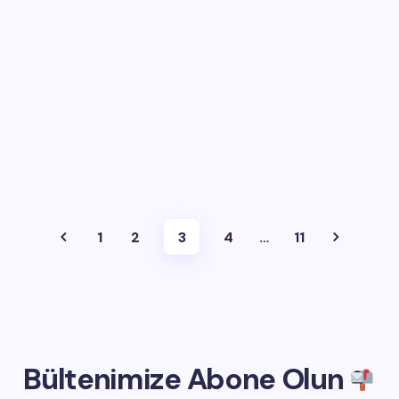
1
2
3
4
…
11
Bültenimize Abone Olun