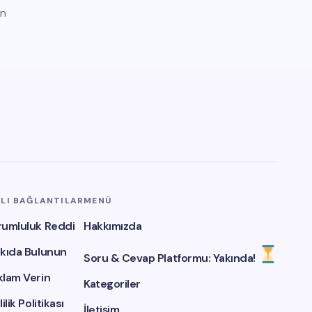
in
ZLI BAĞLANTILAR
MENÜ
rumluluk Reddi
Hakkımızda
tkıda Bulunun
Soru & Cevap Platformu: Yakında!
klam Verin
Kategoriler
lilik Politikası
İletişim