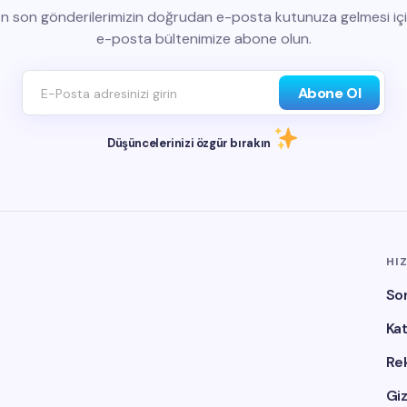
n son gönderilerimizin doğrudan e-posta kutunuza gelmesi iç
e-posta bültenimize abone olun.
Abone Ol
Düşüncelerinizi özgür bırakın
HI
So
Ka
Re
Giz